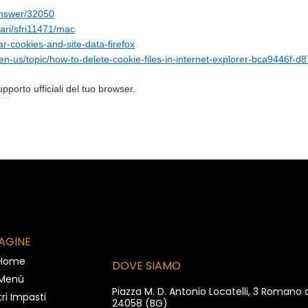
answer/32050
fari/sfri11471/mac
ar-cookies-and-site-data-firefox
/en-us/topic/how-to-delete-cookie-files-in-internet-explorer-bca9446f
upporto ufficiali del tuo browser.
AGINE
Home
DOVE SIAMO
Menù
Piazza M. D. Antonio Locatelli, 3 Romano
tri Impasti
24058 (BG)