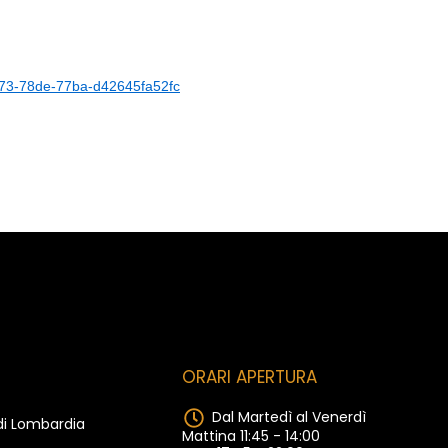
-d873-78de-77ba-d42645fa52fc
ORARI APERTURA
Dal Martedì al Venerdì
 di Lombardia
Mattina 11:45 - 14:00