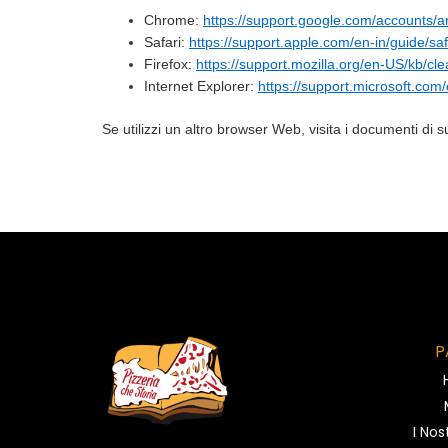
Chrome:
https://support.google.com/accounts/
Safari:
https://support.apple.com/en-in/guide/sa
Firefox:
https://support.mozilla.org/en-US/kb/cle
Internet Explorer:
https://support.microsoft.com
Se utilizzi un altro browser Web, visita i documenti di s
P
I Nos