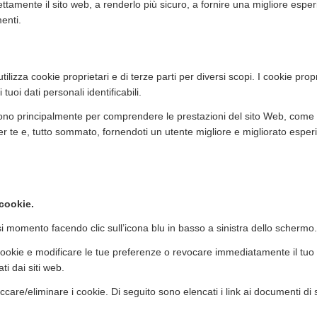
ettamente il sito web, a renderlo più sicuro, a fornire una migliore espe
enti.
tilizza cookie proprietari e di terze parti per diversi scopi. I cookie prop
oi dati personali identificabili.
servono principalmente per comprendere le prestazioni del sito Web, come 
 per te e, tutto sommato, fornendoti un utente migliore e migliorato esper
 cookie.
si momento facendo clic sull’icona blu in basso a sinistra dello schermo.
i cookie e modificare le tue preferenze o revocare immediatamente il tuo
ti dai siti web.
ccare/eliminare i cookie. Di seguito sono elencati i link ai documenti di