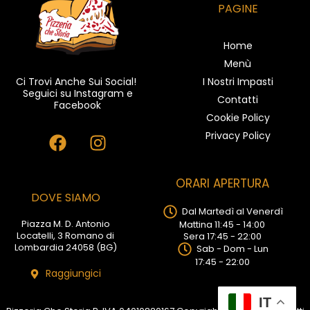
PAGINE
Home
Menù
I Nostri Impasti
Ci Trovi Anche Sui Social!
Seguici su Instagram e
Contatti
Facebook
Cookie Policy
F
I
Privacy Policy
a
n
c
s
e
t
ORARI APERTURA
DOVE SIAMO
b
a
Dal Martedì al Venerdì
o
g
Piazza M. D. Antonio
Mattina 11:45 - 14:00
o
r
Locatelli, 3 Romano di
Sera 17:45 - 22:00
Lombardia 24058 (BG)
k
a
Sab - Dom - Lun
17:45 - 22:00
m
Raggiungici
IT