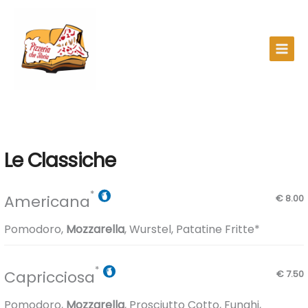
Main
kip
Menu
ontent
Le Classiche
Americana
€ 8.00
Pomodoro,
Mozzarella
, Wurstel, Patatine Fritte*
Capricciosa
€ 7.50
Pomodoro,
Mozzarella
, Prosciutto Cotto, Funghi,