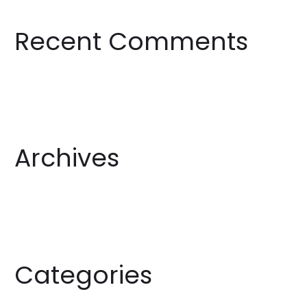
r
Recent Comments
c
h
f
o
r
:
Archives
Categories