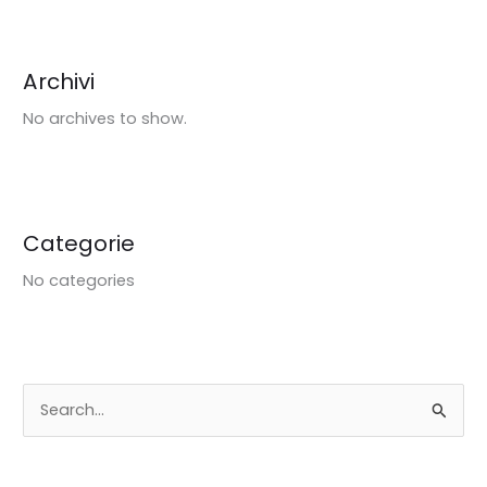
Archivi
No archives to show.
Categorie
No categories
S
e
a